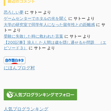
最近のコメント
恐ろしい夢
に
サトー
より
ゲームセンターでホタルの光を聞く
に
サトー
より
大学の研究室で同学年人になった留年性との距離感
に
サ
トー
より
受験に失敗した時に救われた言葉
に
サトー
より
【200記事】浪人した人間は歳を隠し通せるか問題 （エ
ピソード３）
に
サトー
より
にほんブログ村
人気ブログランキング