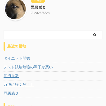
未分類
罪悪感０
2025/5/28
最近の投稿
ダイエット開始
テスト試験勉強の調子が悪い
泥沼退職
万博に行くぞ！！
罪悪感０