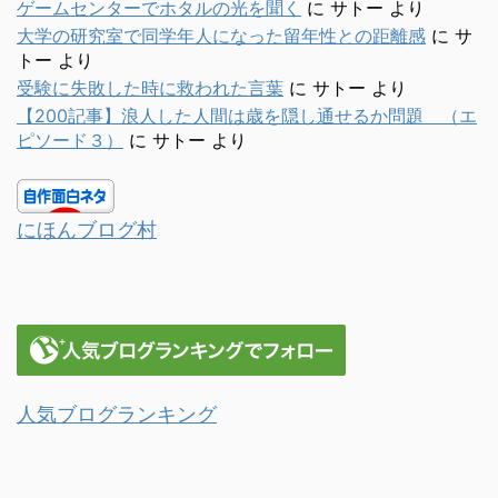
ゲームセンターでホタルの光を聞く
に
サトー
より
大学の研究室で同学年人になった留年性との距離感
に
サ
トー
より
受験に失敗した時に救われた言葉
に
サトー
より
【200記事】浪人した人間は歳を隠し通せるか問題 （エ
ピソード３）
に
サトー
より
にほんブログ村
人気ブログランキング