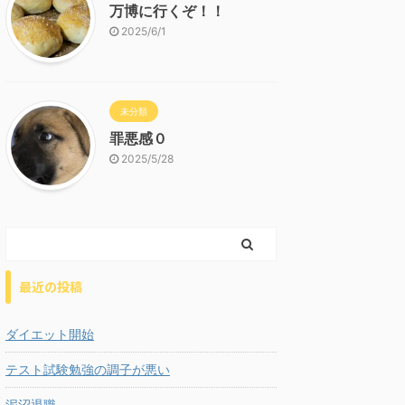
万博に行くぞ！！
2025/6/1
未分類
罪悪感０
2025/5/28
最近の投稿
ダイエット開始
テスト試験勉強の調子が悪い
泥沼退職