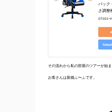
バック
さ調整機
GT002-V
Yah
その流れから私の部屋のツアーが始ま
お客さんは新婚ふ〜ふです。