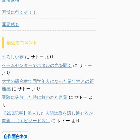
万博に行くぞ！！
罪悪感０
最近のコメント
恐ろしい夢
に
サトー
より
ゲームセンターでホタルの光を聞く
に
サトー
より
大学の研究室で同学年人になった留年性との距
離感
に
サトー
より
受験に失敗した時に救われた言葉
に
サトー
よ
り
【200記事】浪人した人間は歳を隠し通せるか
問題 （エピソード３）
に
サトー
より