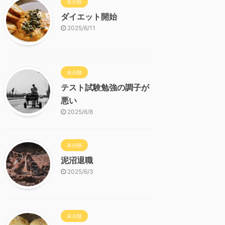
未分類
ダイエット開始
2025/6/11
未分類
テスト試験勉強の調子が
悪い
2025/6/8
未分類
泥沼退職
2025/6/3
未分類