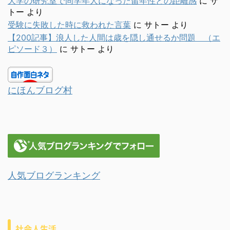
大学の研究室で同学年人になった留年性との距離感
に
サ
トー
より
受験に失敗した時に救われた言葉
に
サトー
より
【200記事】浪人した人間は歳を隠し通せるか問題 （エ
ピソード３）
に
サトー
より
にほんブログ村
人気ブログランキング
社会人生活