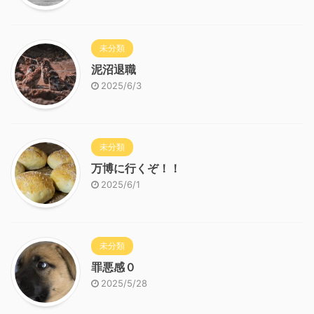
未分類
泥沼退職
2025/6/3
未分類
万博に行くぞ！！
2025/6/1
未分類
罪悪感０
2025/5/28