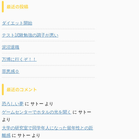
最近の投稿
ダイエット開始
テスト試験勉強の調子が悪い
泥沼退職
万博に行くぞ！！
罪悪感０
最近のコメント
恐ろしい夢
に
サトー
より
ゲームセンターでホタルの光を聞く
に
サトー
より
大学の研究室で同学年人になった留年性との距
離感
に
サトー
より