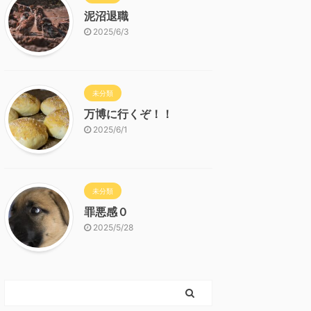
泥沼退職
2025/6/3
未分類
万博に行くぞ！！
2025/6/1
未分類
罪悪感０
2025/5/28