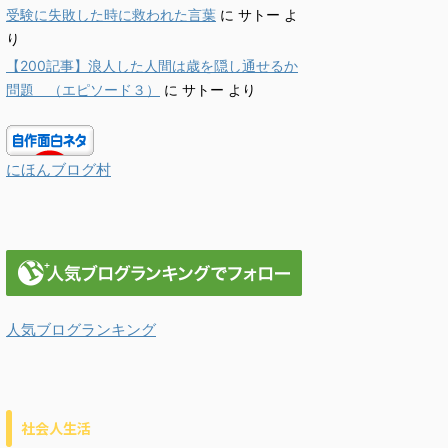
受験に失敗した時に救われた言葉
に
サトー
よ
り
【200記事】浪人した人間は歳を隠し通せるか
問題 （エピソード３）
に
サトー
より
にほんブログ村
人気ブログランキング
社会人生活