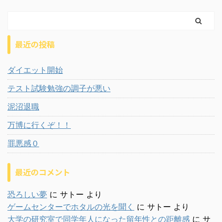
最近の投稿
ダイエット開始
テスト試験勉強の調子が悪い
泥沼退職
万博に行くぞ！！
罪悪感０
最近のコメント
恐ろしい夢
に
サトー
より
ゲームセンターでホタルの光を聞く
に
サトー
より
大学の研究室で同学年人になった留年性との距離感
に
サ