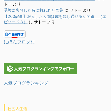
トー
より
受験に失敗した時に救われた言葉
に
サトー
より
【200記事】浪人した人間は歳を隠し通せるか問題 （エ
ピソード３）
に
サトー
より
にほんブログ村
人気ブログランキング
社会人生活