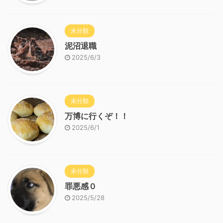
未分類
泥沼退職
2025/6/3
未分類
万博に行くぞ！！
2025/6/1
未分類
罪悪感０
2025/5/28