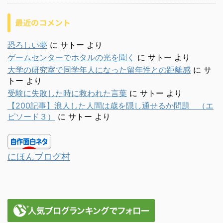
最近のコメント
恐ろしい夢
に
サトー
より
ゲームセンターでホタルの光を聞く
に
サトー
より
大学の研究室で同学年人になった留年性との距離感
に
サ
トー
より
受験に失敗した時に救われた言葉
に
サトー
より
【200記事】浪人した人間は歳を隠し通せるか問題 （エ
ピソード３）
に
サトー
より
にほんブログ村