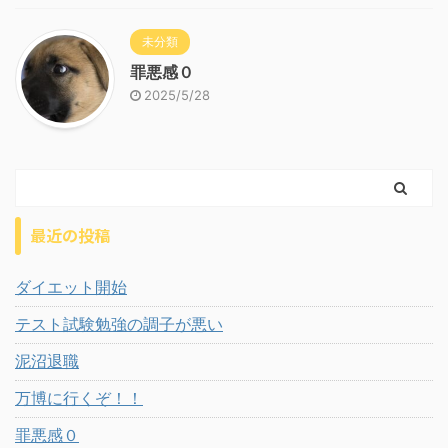
未分類
罪悪感０
2025/5/28
最近の投稿
ダイエット開始
テスト試験勉強の調子が悪い
泥沼退職
万博に行くぞ！！
罪悪感０