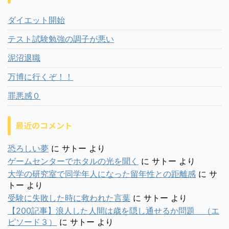
ダイエット開始
テスト試験勉強の調子が悪い
泥沼退職
万博に行くぞ！！
罪悪感０
最近のコメント
恐ろしい夢
に
サトー
より
ゲームセンターでホタルの光を聞く
に
サトー
より
大学の研究室で同学年人になった留年性との距離感
に
サ
トー
より
受験に失敗した時に救われた言葉
に
サトー
より
【200記事】浪人した人間は歳を隠し通せるか問題 （エ
ピソード３）
に
サトー
より