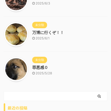
2025/6/3
未分類
万博に行くぞ！！
2025/6/1
未分類
罪悪感０
2025/5/28
最近の投稿