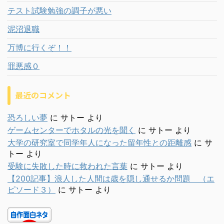
テスト試験勉強の調子が悪い
泥沼退職
万博に行くぞ！！
罪悪感０
最近のコメント
恐ろしい夢
に
サトー
より
ゲームセンターでホタルの光を聞く
に
サトー
より
大学の研究室で同学年人になった留年性との距離感
に
サ
トー
より
受験に失敗した時に救われた言葉
に
サトー
より
【200記事】浪人した人間は歳を隠し通せるか問題 （エ
ピソード３）
に
サトー
より