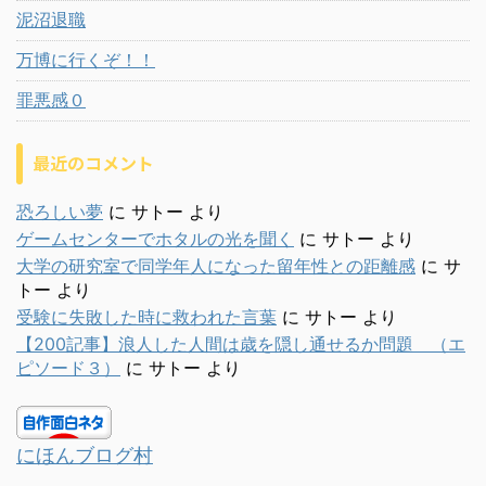
泥沼退職
万博に行くぞ！！
罪悪感０
最近のコメント
恐ろしい夢
に
サトー
より
ゲームセンターでホタルの光を聞く
に
サトー
より
大学の研究室で同学年人になった留年性との距離感
に
サ
トー
より
受験に失敗した時に救われた言葉
に
サトー
より
【200記事】浪人した人間は歳を隠し通せるか問題 （エ
ピソード３）
に
サトー
より
にほんブログ村