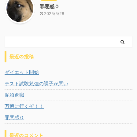
罪悪感０
2025/5/28
最近の投稿
ダイエット開始
テスト試験勉強の調子が悪い
泥沼退職
万博に行くぞ！！
罪悪感０
最近のコメント