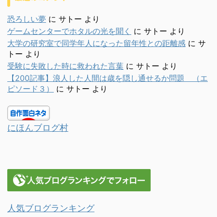
恐ろしい夢
に
サトー
より
ゲームセンターでホタルの光を聞く
に
サトー
より
大学の研究室で同学年人になった留年性との距離感
に
サ
トー
より
受験に失敗した時に救われた言葉
に
サトー
より
【200記事】浪人した人間は歳を隠し通せるか問題 （エ
ピソード３）
に
サトー
より
にほんブログ村
人気ブログランキング