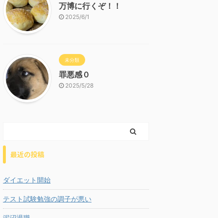
万博に行くぞ！！
2025/6/1
未分類
罪悪感０
2025/5/28
最近の投稿
ダイエット開始
テスト試験勉強の調子が悪い
泥沼退職