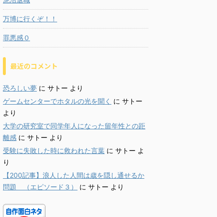
万博に行くぞ！！
罪悪感０
最近のコメント
恐ろしい夢
に
サトー
より
ゲームセンターでホタルの光を聞く
に
サトー
より
大学の研究室で同学年人になった留年性との距
離感
に
サトー
より
受験に失敗した時に救われた言葉
に
サトー
よ
り
【200記事】浪人した人間は歳を隠し通せるか
問題 （エピソード３）
に
サトー
より