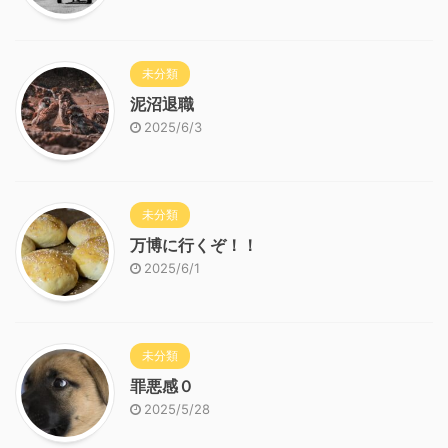
未分類
泥沼退職
2025/6/3
未分類
万博に行くぞ！！
2025/6/1
未分類
罪悪感０
2025/5/28