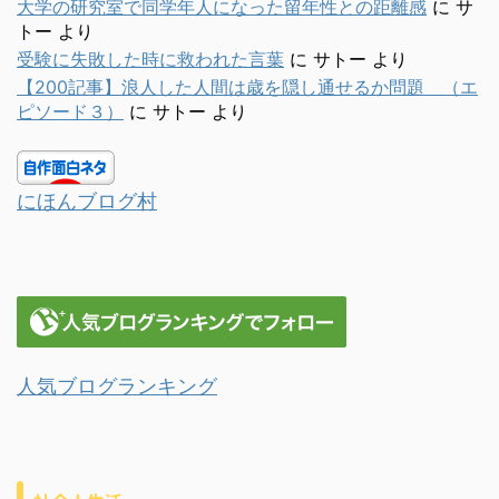
大学の研究室で同学年人になった留年性との距離感
に
サ
トー
より
受験に失敗した時に救われた言葉
に
サトー
より
【200記事】浪人した人間は歳を隠し通せるか問題 （エ
ピソード３）
に
サトー
より
にほんブログ村
人気ブログランキング