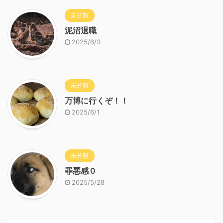
未分類
泥沼退職
2025/6/3
未分類
万博に行くぞ！！
2025/6/1
未分類
罪悪感０
2025/5/28