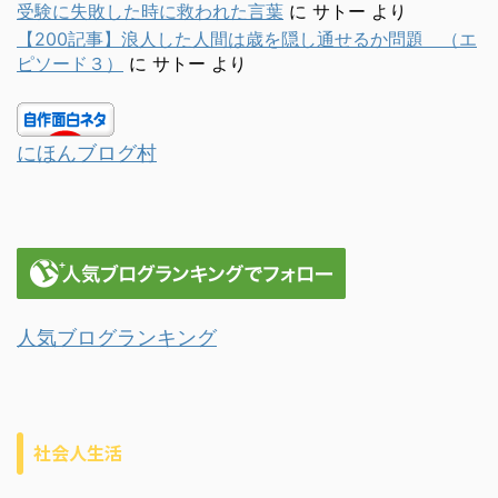
受験に失敗した時に救われた言葉
に
サトー
より
【200記事】浪人した人間は歳を隠し通せるか問題 （エ
ピソード３）
に
サトー
より
にほんブログ村
人気ブログランキング
社会人生活