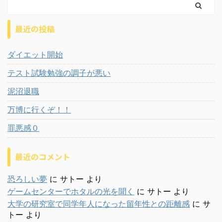
最近の投稿
ダイエット開始
テスト試験勉強の調子が悪い
泥沼退職
万博に行くぞ！！
罪悪感０
最近のコメント
恐ろしい夢
に
サトー
より
ゲームセンターでホタルの光を聞く
に
サトー
より
大学の研究室で同学年人になった留年性との距離感
に
サ
トー
より