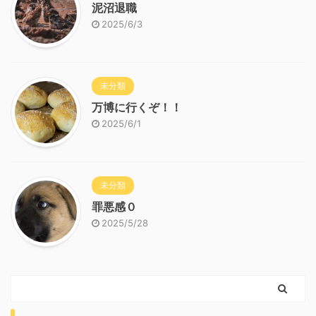
泥沼退職
2025/6/3
未分類
万博に行くぞ！！
2025/6/1
未分類
罪悪感０
2025/5/28