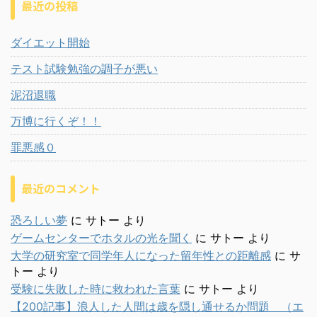
最近の投稿
ダイエット開始
テスト試験勉強の調子が悪い
泥沼退職
万博に行くぞ！！
罪悪感０
最近のコメント
恐ろしい夢
に
サトー
より
ゲームセンターでホタルの光を聞く
に
サトー
より
大学の研究室で同学年人になった留年性との距離感
に
サ
トー
より
受験に失敗した時に救われた言葉
に
サトー
より
【200記事】浪人した人間は歳を隠し通せるか問題 （エ