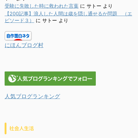
受験に失敗した時に救われた言葉
に
サトー
より
【200記事】浪人した人間は歳を隠し通せるか問題 （エ
ピソード３）
に
サトー
より
にほんブログ村
人気ブログランキング
社会人生活