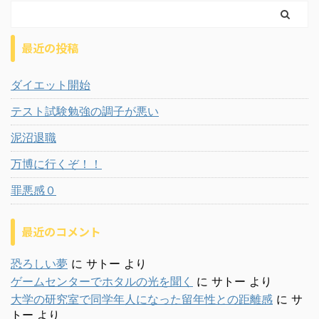
最近の投稿
ダイエット開始
テスト試験勉強の調子が悪い
泥沼退職
万博に行くぞ！！
罪悪感０
最近のコメント
恐ろしい夢
に
サトー
より
ゲームセンターでホタルの光を聞く
に
サトー
より
大学の研究室で同学年人になった留年性との距離感
に
サ
トー
より