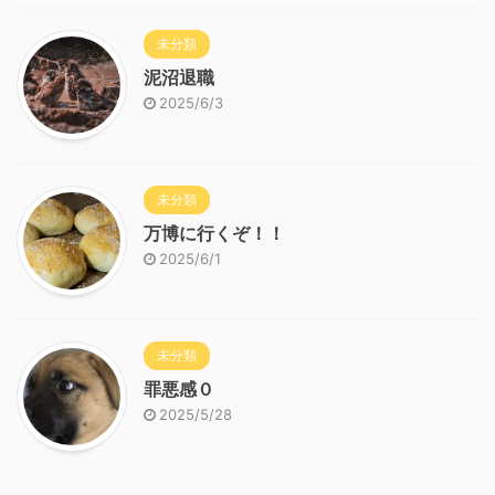
未分類
泥沼退職
2025/6/3
未分類
万博に行くぞ！！
2025/6/1
未分類
罪悪感０
2025/5/28