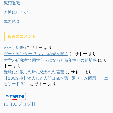
泥沼退職
万博に行くぞ！！
罪悪感０
最近のコメント
恐ろしい夢
に
サトー
より
ゲームセンターでホタルの光を聞く
に
サトー
より
大学の研究室で同学年人になった留年性との距離感
に
サ
トー
より
受験に失敗した時に救われた言葉
に
サトー
より
【200記事】浪人した人間は歳を隠し通せるか問題 （エ
ピソード３）
に
サトー
より
にほんブログ村