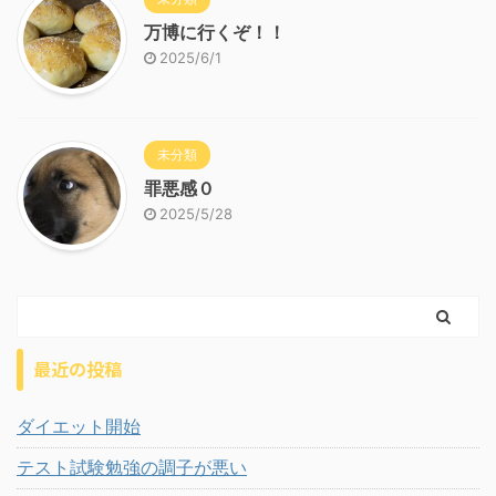
万博に行くぞ！！
2025/6/1
未分類
罪悪感０
2025/5/28
最近の投稿
ダイエット開始
テスト試験勉強の調子が悪い