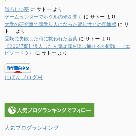
恐ろしい夢
に
サトー
より
ゲームセンターでホタルの光を聞く
に
サトー
より
大学の研究室で同学年人になった留年性との距離感
に
サ
トー
より
受験に失敗した時に救われた言葉
に
サトー
より
【200記事】浪人した人間は歳を隠し通せるか問題 （エ
ピソード３）
に
サトー
より
にほんブログ村
人気ブログランキング