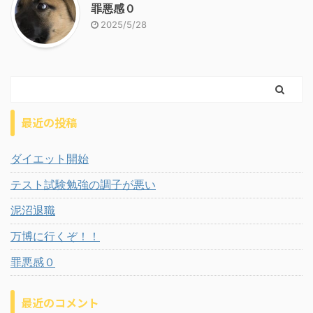
罪悪感０
2025/5/28
最近の投稿
ダイエット開始
テスト試験勉強の調子が悪い
泥沼退職
万博に行くぞ！！
罪悪感０
最近のコメント