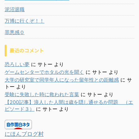
泥沼退職
万博に行くぞ！！
罪悪感０
最近のコメント
恐ろしい夢
に
サトー
より
ゲームセンターでホタルの光を聞く
に
サトー
より
大学の研究室で同学年人になった留年性との距離感
に
サ
トー
より
受験に失敗した時に救われた言葉
に
サトー
より
【200記事】浪人した人間は歳を隠し通せるか問題 （エ
ピソード３）
に
サトー
より
にほんブログ村