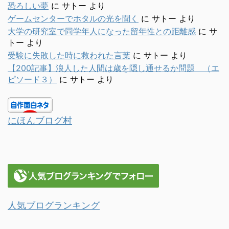
恐ろしい夢
に
サトー
より
ゲームセンターでホタルの光を聞く
に
サトー
より
大学の研究室で同学年人になった留年性との距離感
に
サ
トー
より
受験に失敗した時に救われた言葉
に
サトー
より
【200記事】浪人した人間は歳を隠し通せるか問題 （エ
ピソード３）
に
サトー
より
にほんブログ村
人気ブログランキング