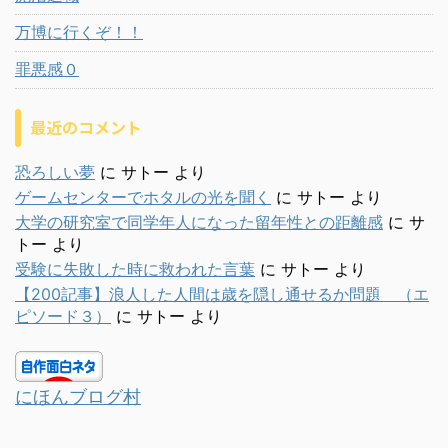
万博に行くぞ！！
罪悪感０
最近のコメント
恐ろしい夢
に
サトー
より
ゲームセンターでホタルの光を聞く
に
サトー
より
大学の研究室で同学年人になった留年性との距離感
に
サ
トー
より
受験に失敗した時に救われた言葉
に
サトー
より
【200記事】浪人した人間は歳を隠し通せるか問題 （エ
ピソード３）
に
サトー
より
にほんブログ村