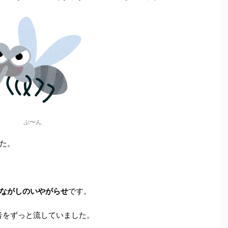
ぷ〜ん
た。
ながしのいやがらせ
です。
音をずっと流していました。