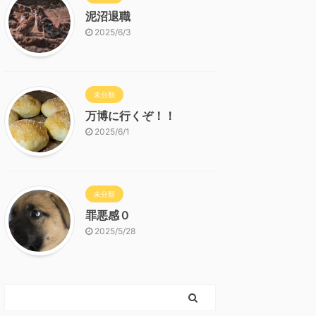
泥沼退職
2025/6/3
未分類
万博に行くぞ！！
2025/6/1
未分類
罪悪感０
2025/5/28