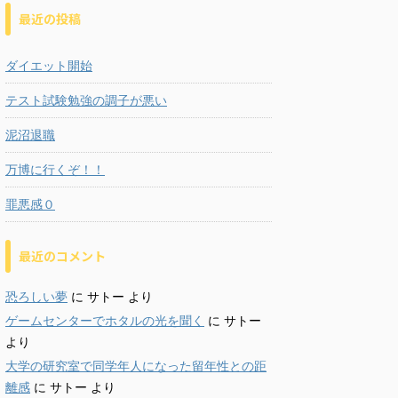
最近の投稿
ダイエット開始
テスト試験勉強の調子が悪い
泥沼退職
万博に行くぞ！！
罪悪感０
最近のコメント
恐ろしい夢
に
サトー
より
ゲームセンターでホタルの光を聞く
に
サトー
より
大学の研究室で同学年人になった留年性との距
離感
に
サトー
より