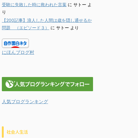
受験に失敗した時に救われた言葉
に
サトー
よ
り
【200記事】浪人した人間は歳を隠し通せるか
問題 （エピソード３）
に
サトー
より
にほんブログ村
人気ブログランキング
社会人生活