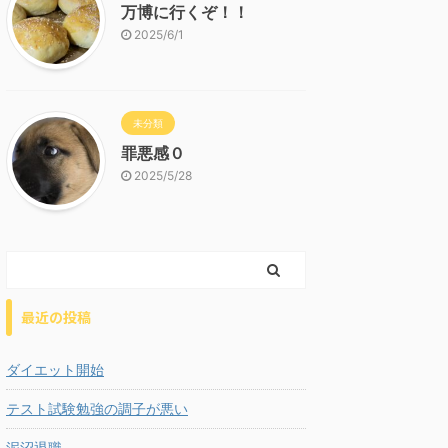
万博に行くぞ！！
2025/6/1
未分類
罪悪感０
2025/5/28
最近の投稿
ダイエット開始
テスト試験勉強の調子が悪い
泥沼退職