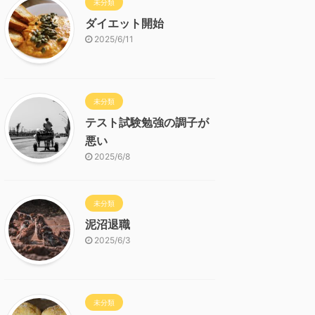
未分類
ダイエット開始
2025/6/11
未分類
テスト試験勉強の調子が
悪い
2025/6/8
未分類
泥沼退職
2025/6/3
未分類