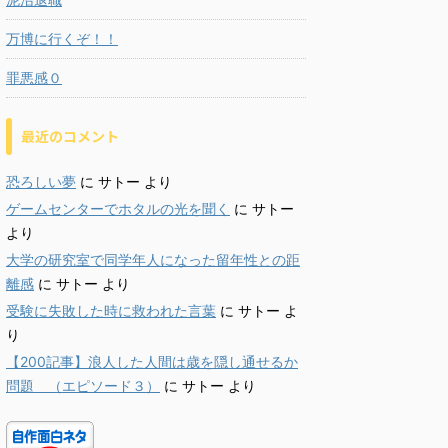
万博に行くぞ！！
罪悪感０
最近のコメント
恐ろしい夢
に
サトー
より
ゲームセンターでホタルの光を聞く
に
サトー
より
大学の研究室で同学年人になった留年性との距
離感
に
サトー
より
受験に失敗した時に救われた言葉
に
サトー
よ
り
【200記事】浪人した人間は歳を隠し通せるか
問題 （エピソード３）
に
サトー
より