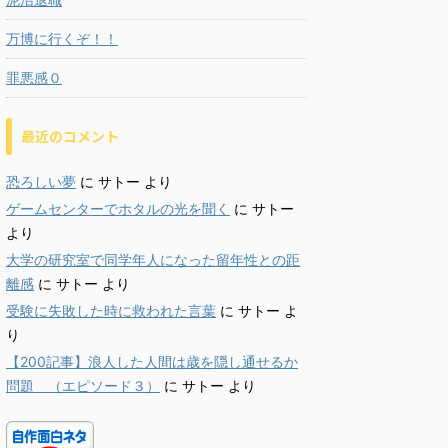
万博に行くぞ！！
罪悪感０
最近のコメント
恐ろしい夢
に
サトー
より
ゲームセンターでホタルの光を聞く
に
サトー
より
大学の研究室で同学年人になった留年性との距
離感
に
サトー
より
受験に失敗した時に救われた言葉
に
サトー
よ
り
【200記事】浪人した人間は歳を隠し通せるか
問題 （エピソード３）
に
サトー
より