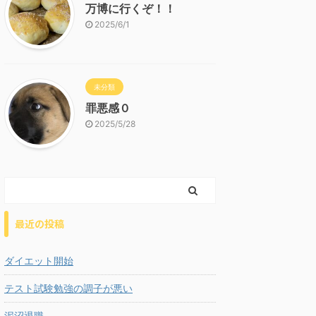
万博に行くぞ！！
2025/6/1
未分類
罪悪感０
2025/5/28
最近の投稿
ダイエット開始
テスト試験勉強の調子が悪い
泥沼退職