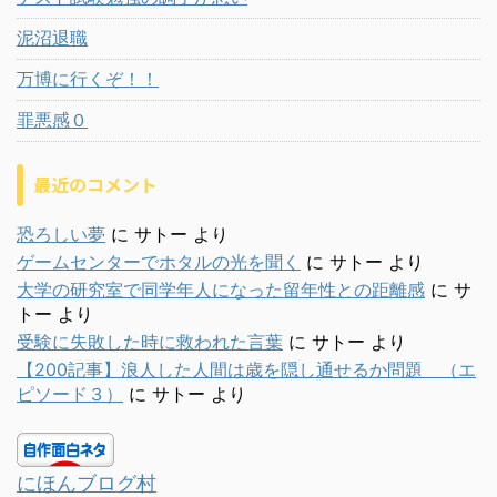
泥沼退職
万博に行くぞ！！
罪悪感０
最近のコメント
恐ろしい夢
に
サトー
より
ゲームセンターでホタルの光を聞く
に
サトー
より
大学の研究室で同学年人になった留年性との距離感
に
サ
トー
より
受験に失敗した時に救われた言葉
に
サトー
より
【200記事】浪人した人間は歳を隠し通せるか問題 （エ
ピソード３）
に
サトー
より
にほんブログ村