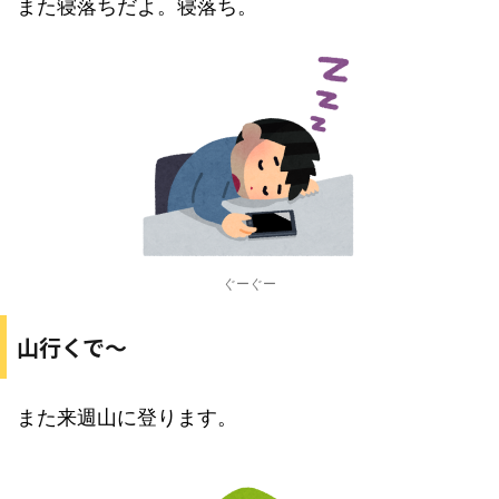
また寝落ちだよ。寝落ち。
ぐーぐー
山行くで〜
また来週山に登ります。