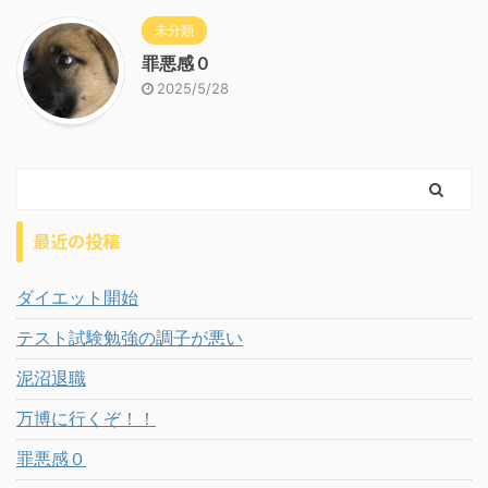
未分類
罪悪感０
2025/5/28
最近の投稿
ダイエット開始
テスト試験勉強の調子が悪い
泥沼退職
万博に行くぞ！！
罪悪感０