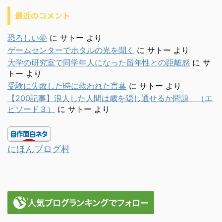
最近のコメント
恐ろしい夢
に
サトー
より
ゲームセンターでホタルの光を聞く
に
サトー
より
大学の研究室で同学年人になった留年性との距離感
に
サ
トー
より
受験に失敗した時に救われた言葉
に
サトー
より
【200記事】浪人した人間は歳を隠し通せるか問題 （エ
ピソード３）
に
サトー
より
にほんブログ村