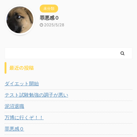
未分類
罪悪感０
2025/5/28
最近の投稿
ダイエット開始
テスト試験勉強の調子が悪い
泥沼退職
万博に行くぞ！！
罪悪感０