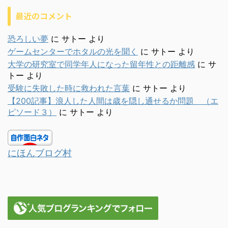
最近のコメント
恐ろしい夢
に
サトー
より
ゲームセンターでホタルの光を聞く
に
サトー
より
大学の研究室で同学年人になった留年性との距離感
に
サ
トー
より
受験に失敗した時に救われた言葉
に
サトー
より
【200記事】浪人した人間は歳を隠し通せるか問題 （エ
ピソード３）
に
サトー
より
にほんブログ村