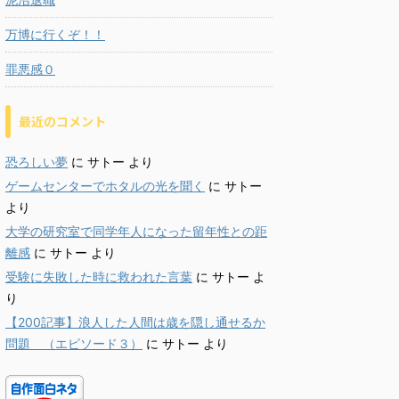
万博に行くぞ！！
罪悪感０
最近のコメント
恐ろしい夢
に
サトー
より
ゲームセンターでホタルの光を聞く
に
サトー
より
大学の研究室で同学年人になった留年性との距
離感
に
サトー
より
受験に失敗した時に救われた言葉
に
サトー
よ
り
【200記事】浪人した人間は歳を隠し通せるか
問題 （エピソード３）
に
サトー
より