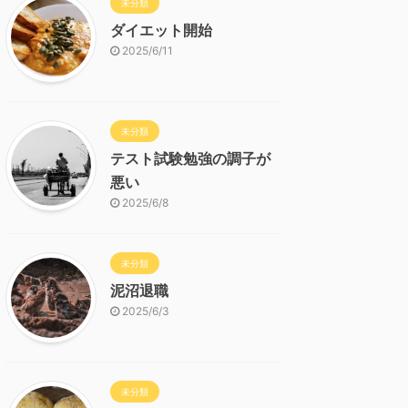
未分類
ダイエット開始
2025/6/11
未分類
テスト試験勉強の調子が
悪い
2025/6/8
未分類
泥沼退職
2025/6/3
未分類