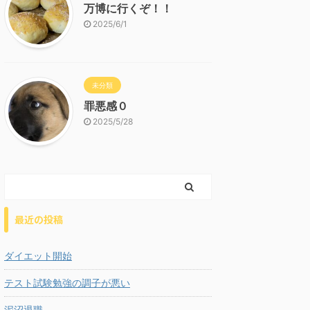
万博に行くぞ！！
2025/6/1
未分類
罪悪感０
2025/5/28
最近の投稿
ダイエット開始
テスト試験勉強の調子が悪い
泥沼退職