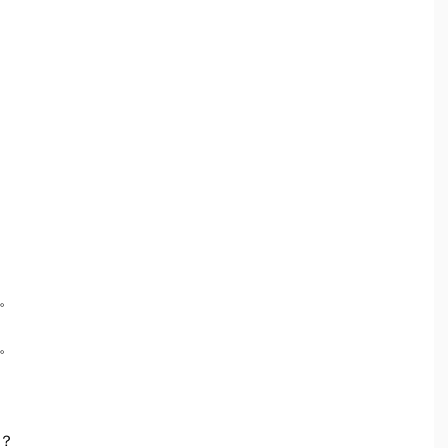
。
。
？