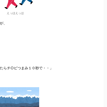
えっほえっほ
が、
たらチ○ビつまみ１０秒で・・」