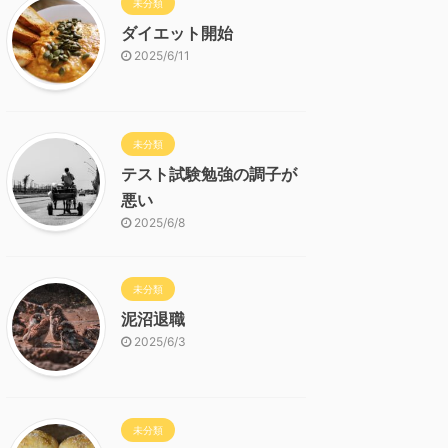
未分類
ダイエット開始
2025/6/11
未分類
テスト試験勉強の調子が
悪い
2025/6/8
未分類
泥沼退職
2025/6/3
未分類