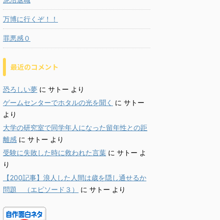
万博に行くぞ！！
罪悪感０
最近のコメント
恐ろしい夢
に
サトー
より
ゲームセンターでホタルの光を聞く
に
サトー
より
大学の研究室で同学年人になった留年性との距
離感
に
サトー
より
受験に失敗した時に救われた言葉
に
サトー
よ
り
【200記事】浪人した人間は歳を隠し通せるか
問題 （エピソード３）
に
サトー
より