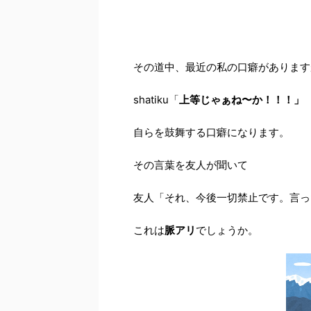
その道中、最近の私の口癖があります
shatiku「
上等じゃぁね〜か！！！」
自らを鼓舞する口癖になります。
その言葉を友人が聞いて
友人「それ、今後一切禁止です。言っ
これは
脈アリ
でしょうか。