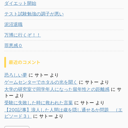
ダイエット開始
テスト試験勉強の調子が悪い
泥沼退職
万博に行くぞ！！
罪悪感０
最近のコメント
恐ろしい夢
に
サトー
より
ゲームセンターでホタルの光を聞く
に
サトー
より
大学の研究室で同学年人になった留年性との距離感
に
サ
トー
より
受験に失敗した時に救われた言葉
に
サトー
より
【200記事】浪人した人間は歳を隠し通せるか問題 （エ
ピソード３）
に
サトー
より