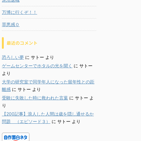
万博に行くぞ！！
罪悪感０
最近のコメント
恐ろしい夢
に
サトー
より
ゲームセンターでホタルの光を聞く
に
サトー
より
大学の研究室で同学年人になった留年性との距
離感
に
サトー
より
受験に失敗した時に救われた言葉
に
サトー
よ
り
【200記事】浪人した人間は歳を隠し通せるか
問題 （エピソード３）
に
サトー
より