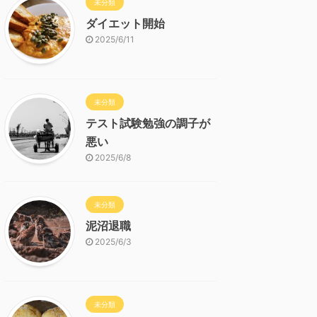
未分類
ダイエット開始
2025/6/11
未分類
テスト試験勉強の調子が
悪い
2025/6/8
未分類
泥沼退職
2025/6/3
未分類