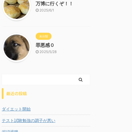
万博に行くぞ！！
2025/6/1
未分類
罪悪感０
2025/5/28
最近の投稿
ダイエット開始
テスト試験勉強の調子が悪い
泥沼退職