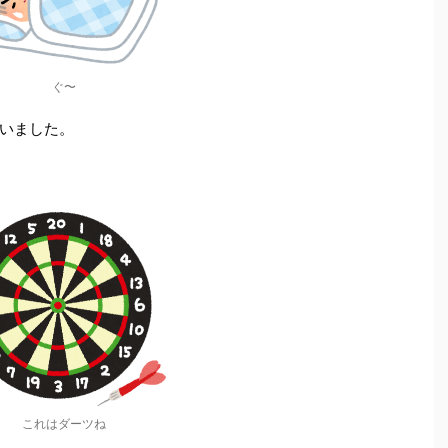
ぐ〜
いました。
これはダーツね