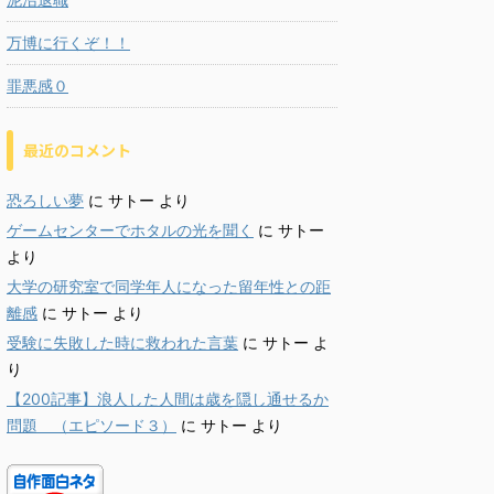
万博に行くぞ！！
罪悪感０
最近のコメント
恐ろしい夢
に
サトー
より
ゲームセンターでホタルの光を聞く
に
サトー
より
大学の研究室で同学年人になった留年性との距
離感
に
サトー
より
受験に失敗した時に救われた言葉
に
サトー
よ
り
【200記事】浪人した人間は歳を隠し通せるか
問題 （エピソード３）
に
サトー
より