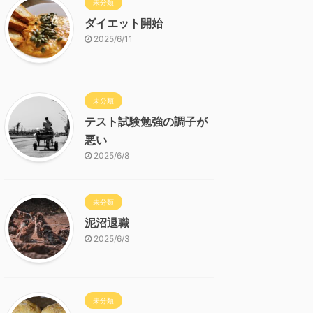
未分類
ダイエット開始
2025/6/11
未分類
テスト試験勉強の調子が
悪い
2025/6/8
未分類
泥沼退職
2025/6/3
未分類