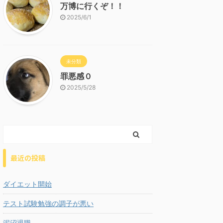
万博に行くぞ！！
2025/6/1
未分類
罪悪感０
2025/5/28
最近の投稿
ダイエット開始
テスト試験勉強の調子が悪い
泥沼退職