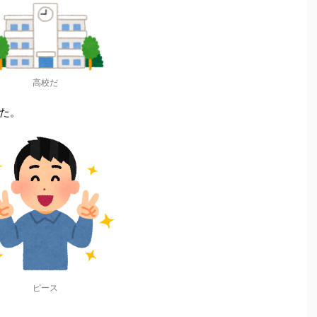
高校だ
た。
ピース