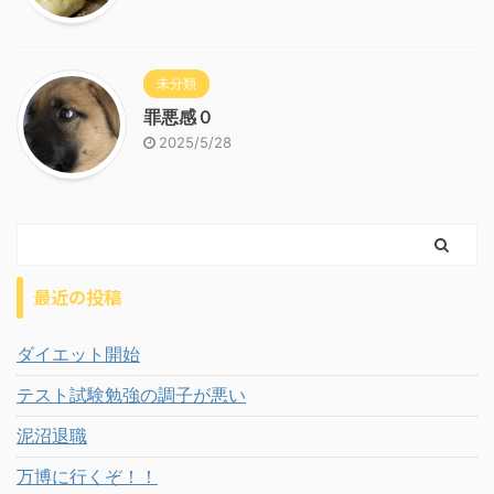
未分類
罪悪感０
2025/5/28
最近の投稿
ダイエット開始
テスト試験勉強の調子が悪い
泥沼退職
万博に行くぞ！！