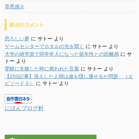
罪悪感０
最近のコメント
恐ろしい夢
に
サトー
より
ゲームセンターでホタルの光を聞く
に
サトー
より
大学の研究室で同学年人になった留年性との距離感
に
サ
トー
より
受験に失敗した時に救われた言葉
に
サトー
より
【200記事】浪人した人間は歳を隠し通せるか問題 （エ
ピソード３）
に
サトー
より
にほんブログ村