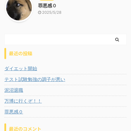
罪悪感０
2025/5/28
最近の投稿
ダイエット開始
テスト試験勉強の調子が悪い
泥沼退職
万博に行くぞ！！
罪悪感０
最近のコメント