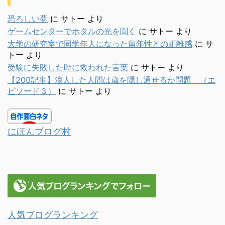
恐ろしい夢
に
サトー
より
ゲームセンターでホタルの光を聞く
に
サトー
より
大学の研究室で同学年人になった留年性との距離感
に
サ
トー
より
受験に失敗した時に救われた言葉
に
サトー
より
【200記事】浪人した人間は歳を隠し通せるか問題 （エ
ピソード３）
に
サトー
より
にほんブログ村
人気ブログランキング