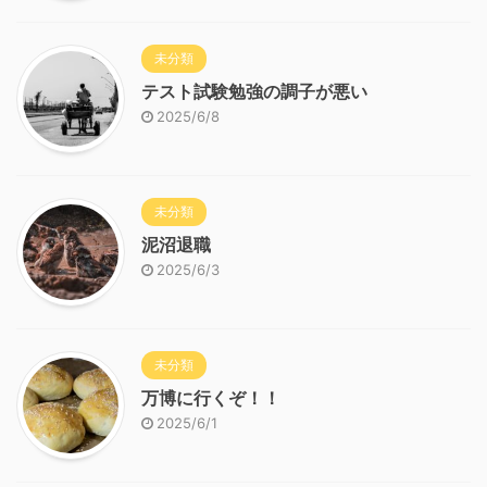
未分類
テスト試験勉強の調子が悪い
2025/6/8
未分類
泥沼退職
2025/6/3
未分類
万博に行くぞ！！
2025/6/1