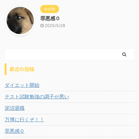
未分類
罪悪感０
2025/5/28
最近の投稿
ダイエット開始
テスト試験勉強の調子が悪い
泥沼退職
万博に行くぞ！！
罪悪感０