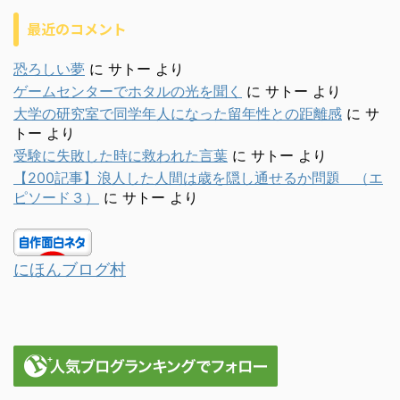
最近のコメント
恐ろしい夢
に
サトー
より
ゲームセンターでホタルの光を聞く
に
サトー
より
大学の研究室で同学年人になった留年性との距離感
に
サ
トー
より
受験に失敗した時に救われた言葉
に
サトー
より
【200記事】浪人した人間は歳を隠し通せるか問題 （エ
ピソード３）
に
サトー
より
にほんブログ村