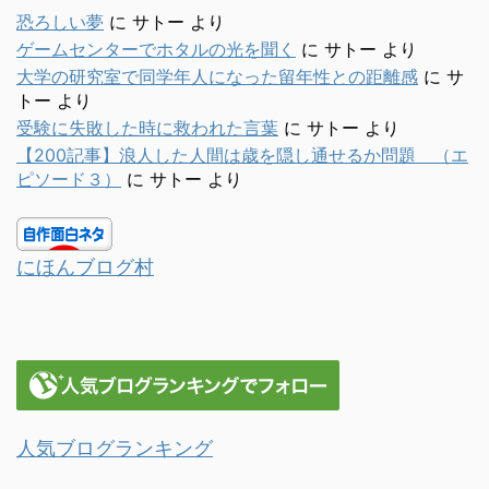
恐ろしい夢
に
サトー
より
ゲームセンターでホタルの光を聞く
に
サトー
より
大学の研究室で同学年人になった留年性との距離感
に
サ
トー
より
受験に失敗した時に救われた言葉
に
サトー
より
【200記事】浪人した人間は歳を隠し通せるか問題 （エ
ピソード３）
に
サトー
より
にほんブログ村
人気ブログランキング