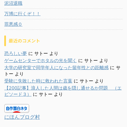
泥沼退職
万博に行くぞ！！
罪悪感０
最近のコメント
恐ろしい夢
に
サトー
より
ゲームセンターでホタルの光を聞く
に
サトー
より
大学の研究室で同学年人になった留年性との距離感
に
サ
トー
より
受験に失敗した時に救われた言葉
に
サトー
より
【200記事】浪人した人間は歳を隠し通せるか問題 （エ
ピソード３）
に
サトー
より
にほんブログ村