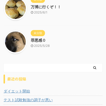
万博に行くぞ！！
2025/6/1
未分類
罪悪感０
2025/5/28
最近の投稿
ダイエット開始
テスト試験勉強の調子が悪い