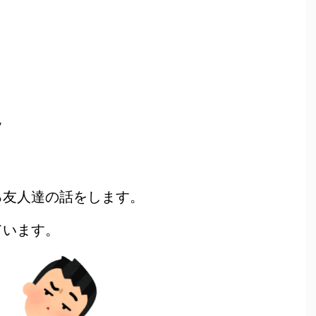
y
る友人達の話をします。
ています。