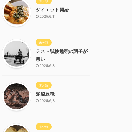
未分類
ダイエット開始
2025/6/11
未分類
テスト試験勉強の調子が
悪い
2025/6/8
未分類
泥沼退職
2025/6/3
未分類