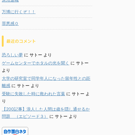
万博に行くぞ！！
罪悪感０
最近のコメント
恐ろしい夢
に
サトー
より
ゲームセンターでホタルの光を聞く
に
サトー
より
大学の研究室で同学年人になった留年性との距
離感
に
サトー
より
受験に失敗した時に救われた言葉
に
サトー
よ
り
【200記事】浪人した人間は歳を隠し通せるか
問題 （エピソード３）
に
サトー
より