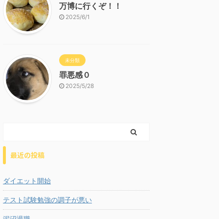
万博に行くぞ！！
2025/6/1
未分類
罪悪感０
2025/5/28
最近の投稿
ダイエット開始
テスト試験勉強の調子が悪い
泥沼退職