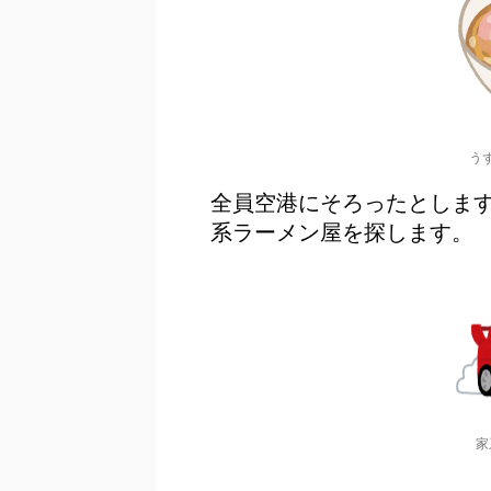
う
全員空港にそろったとしま
系ラーメン屋を探します。
家