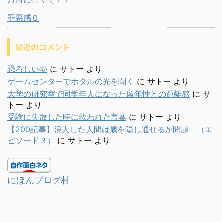
罪悪感０
最近のコメント
恐ろしい夢
に
サトー
より
ゲームセンターでホタルの光を聞く
に
サトー
より
大学の研究室で同学年人になった留年性との距離感
に
サ
トー
より
受験に失敗した時に救われた言葉
に
サトー
より
【200記事】浪人した人間は歳を隠し通せるか問題 （エ
ピソード３）
に
サトー
より
にほんブログ村