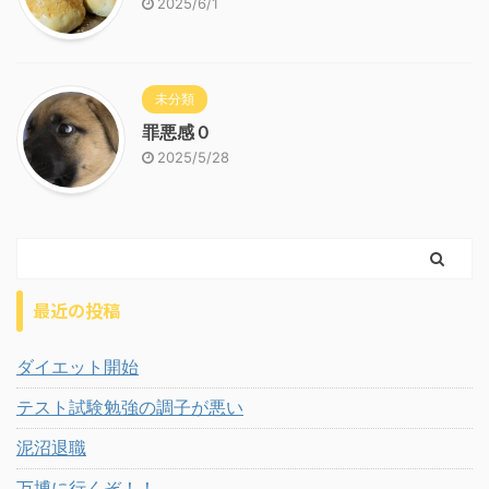
2025/6/1
未分類
罪悪感０
2025/5/28
最近の投稿
ダイエット開始
テスト試験勉強の調子が悪い
泥沼退職
万博に行くぞ！！