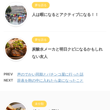
夢を語る
人は暇になるとアクティブになる！！
夢を語る
炭酸水メーカと明日クビになるかもしれ
ない友人
PREV
声のでかい同期とパチンコ屋に行った話
NEXT
辞表を鞄の中に入れたら楽になったこと
未分類