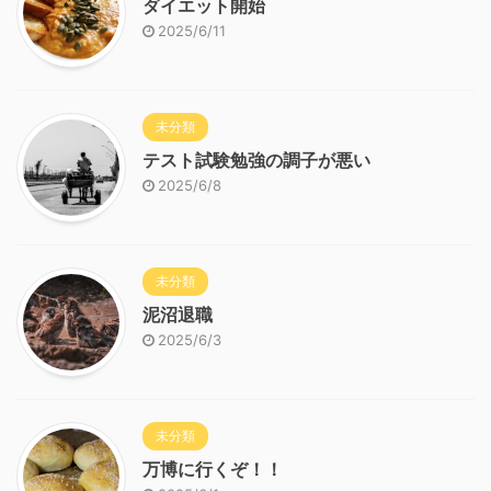
ダイエット開始
2025/6/11
未分類
テスト試験勉強の調子が悪い
2025/6/8
未分類
泥沼退職
2025/6/3
未分類
万博に行くぞ！！