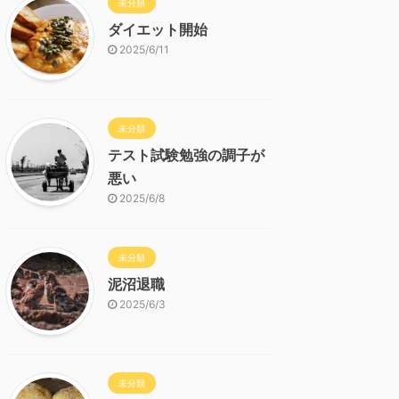
未分類
ダイエット開始
2025/6/11
未分類
テスト試験勉強の調子が
悪い
2025/6/8
未分類
泥沼退職
2025/6/3
未分類