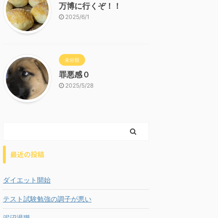
万博に行くぞ！！
2025/6/1
未分類
罪悪感０
2025/5/28
最近の投稿
ダイエット開始
テスト試験勉強の調子が悪い
泥沼退職