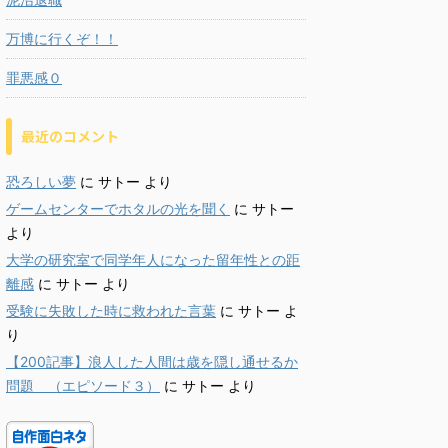
万博に行くぞ！！
罪悪感０
最近のコメント
恐ろしい夢
に
サトー
より
ゲームセンターでホタルの光を聞く
に
サトー
より
大学の研究室で同学年人になった留年性との距
離感
に
サトー
より
受験に失敗した時に救われた言葉
に
サトー
よ
り
【200記事】浪人した人間は歳を隠し通せるか
問題 （エピソード３）
に
サトー
より