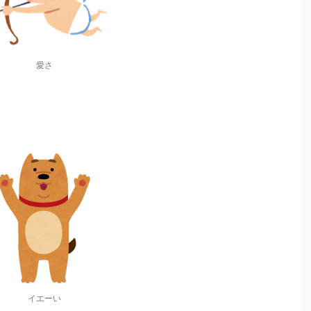
愛さ
イエーい