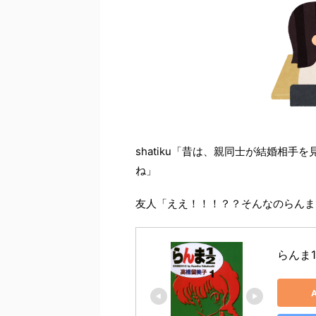
shatiku「昔は、親同士が結婚相
ね」
友人「ええ！！！？？そんなのらんま
らんま