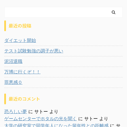
最近の投稿
ダイエット開始
テスト試験勉強の調子が悪い
泥沼退職
万博に行くぞ！！
罪悪感０
最近のコメント
恐ろしい夢
に
サトー
より
ゲームセンターでホタルの光を聞く
に
サトー
より
大学の研究室で同学年人になった留年性との距離感
に
サ