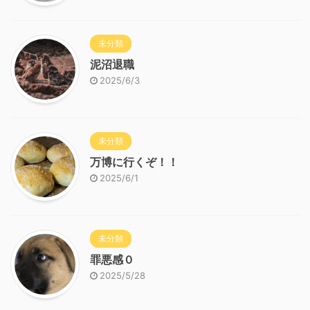
未分類
泥沼退職
2025/6/3
未分類
万博に行くぞ！！
2025/6/1
未分類
罪悪感０
2025/5/28