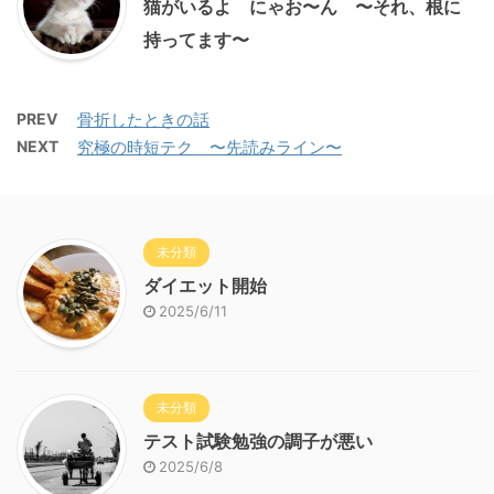
猫がいるよ にゃお〜ん 〜それ、根に
持ってます〜
PREV
骨折したときの話
NEXT
究極の時短テク 〜先読みライン〜
未分類
ダイエット開始
2025/6/11
未分類
テスト試験勉強の調子が悪い
2025/6/8