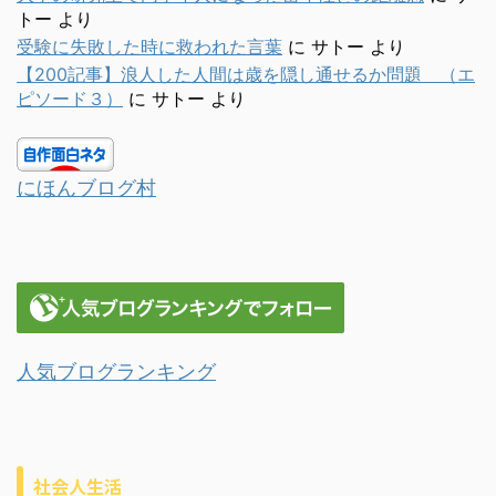
トー
より
受験に失敗した時に救われた言葉
に
サトー
より
【200記事】浪人した人間は歳を隠し通せるか問題 （エ
ピソード３）
に
サトー
より
にほんブログ村
人気ブログランキング
社会人生活