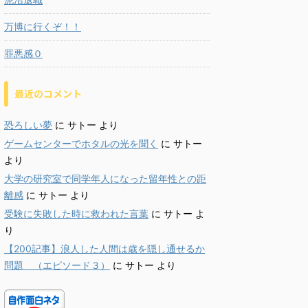
万博に行くぞ！！
罪悪感０
最近のコメント
恐ろしい夢
に
サトー
より
ゲームセンターでホタルの光を聞く
に
サトー
より
大学の研究室で同学年人になった留年性との距
離感
に
サトー
より
受験に失敗した時に救われた言葉
に
サトー
よ
り
【200記事】浪人した人間は歳を隠し通せるか
問題 （エピソード３）
に
サトー
より