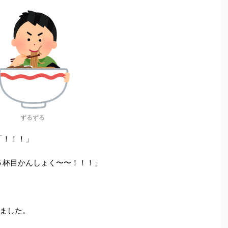
ずるずる
す「！！！」
！５杯目かんしょく〜〜！！！」
ました。