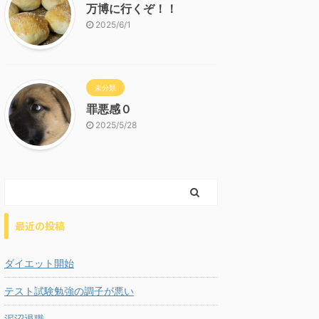
万博に行くぞ！！
2025/6/1
未分類
罪悪感０
2025/5/28
最近の投稿
ダイエット開始
テスト試験勉強の調子が悪い
泥沼退職