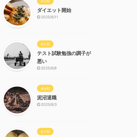
未分類
ダイエット開始
2025/6/11
未分類
テスト試験勉強の調子が
悪い
2025/6/8
未分類
泥沼退職
2025/6/3
未分類