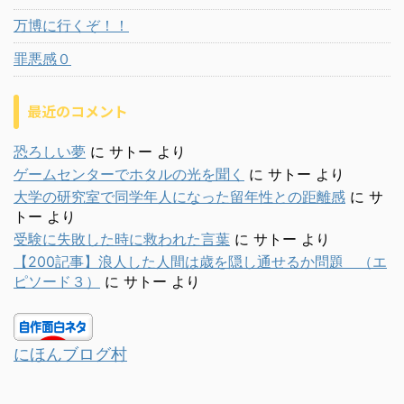
万博に行くぞ！！
罪悪感０
最近のコメント
恐ろしい夢
に
サトー
より
ゲームセンターでホタルの光を聞く
に
サトー
より
大学の研究室で同学年人になった留年性との距離感
に
サ
トー
より
受験に失敗した時に救われた言葉
に
サトー
より
【200記事】浪人した人間は歳を隠し通せるか問題 （エ
ピソード３）
に
サトー
より
にほんブログ村