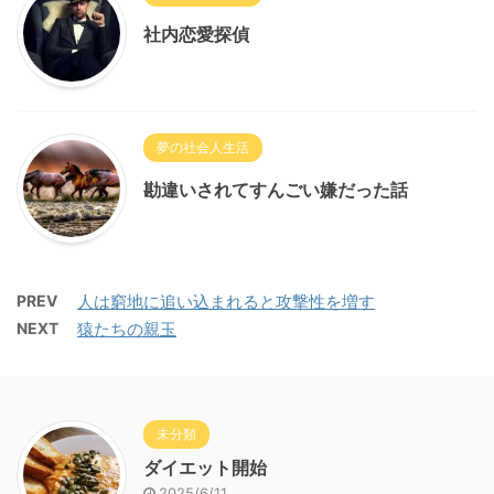
社内恋愛探偵
夢の社会人生活
勘違いされてすんごい嫌だった話
PREV
人は窮地に追い込まれると攻撃性を増す
NEXT
猿たちの親玉
未分類
ダイエット開始
2025/6/11