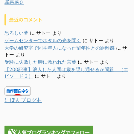
罪悪感０
最近のコメント
恐ろしい夢
に
サトー
より
ゲームセンターでホタルの光を聞く
に
サトー
より
大学の研究室で同学年人になった留年性との距離感
に
サ
トー
より
受験に失敗した時に救われた言葉
に
サトー
より
【200記事】浪人した人間は歳を隠し通せるか問題 （エ
ピソード３）
に
サトー
より
にほんブログ村