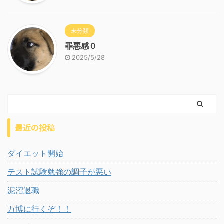
未分類
罪悪感０
2025/5/28
最近の投稿
ダイエット開始
テスト試験勉強の調子が悪い
泥沼退職
万博に行くぞ！！