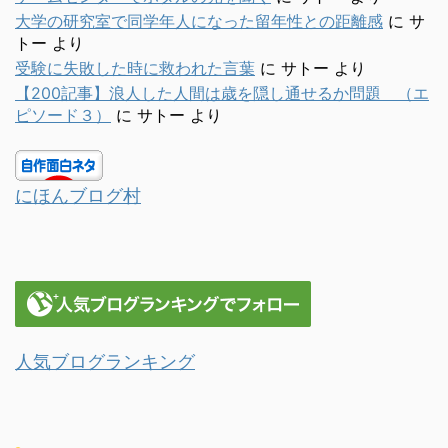
大学の研究室で同学年人になった留年性との距離感
に
サ
トー
より
受験に失敗した時に救われた言葉
に
サトー
より
【200記事】浪人した人間は歳を隠し通せるか問題 （エ
ピソード３）
に
サトー
より
にほんブログ村
人気ブログランキング