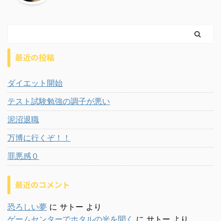
最近の投稿
ダイエット開始
テスト試験勉強の調子が悪い
泥沼退職
万博に行くぞ！！
罪悪感０
最近のコメント
恐ろしい夢
に
サトー
より
ゲームセンターでホタルの光を聞く
に
サトー
より