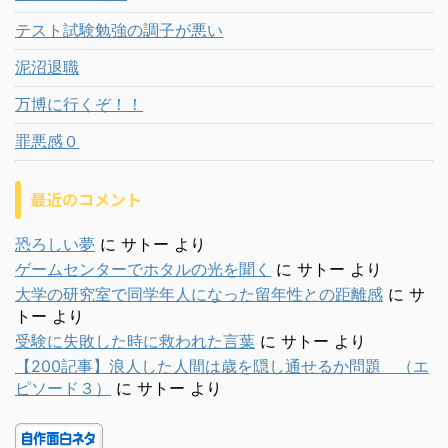
テスト試験勉強の調子が悪い
泥沼退職
万博に行くぞ！！
罪悪感０
最近のコメント
恐ろしい夢
に
サトー
より
ゲームセンターでホタルの光を聞く
に
サトー
より
大学の研究室で同学年人になった留年性との距離感
に
サ
トー
より
受験に失敗した時に救われた言葉
に
サトー
より
【200記事】浪人した人間は歳を隠し通せるか問題 （エ
ピソード３）
に
サトー
より