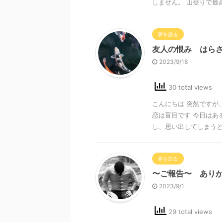
しません。 山登りで最高
夢を語る
友人の恨み はら
2023/9/18
30 total views
こんにちは 突然ですが
恋は盲目です 今日はあ
し、思い出してしまうと震
夢を語る
〜ご報告〜 あり
2023/9/1
29 total views