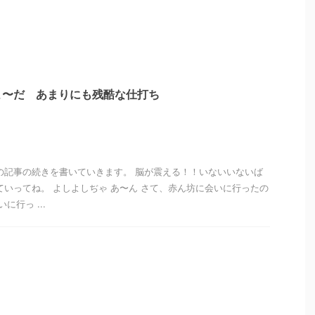
よ〜だ あまりにも残酷な仕打ち
の記事の続きを書いていきます。 脳が震える！！いないいないば
ていってね。 よしよしぢゃ あ〜ん さて、赤ん坊に会いに行ったの
に行っ ...