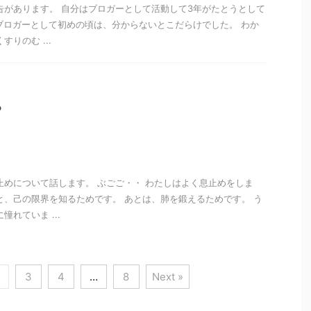
告があります。 自分はブロガーとして活動して3年がたとうとして
 ブロガーとして初めの頃は、分からないとこだらけでした。 わか
りのむ ...
る
止めについて話します。 ぶごご・・ わたしはよく息止めをしま
と、己の限界を知るためです。 あとは、肺を鍛えるためです。 う
憧れていま ...
3
4
…
8
Next »