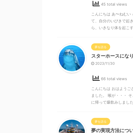
45 total views
こんにちは あ〜ねむい
て、自分のいびきで起き
ら、いきなり体を起こすの
夢を語る
スターホースにな
2023/11/30
66 total views
こんにちは おはようご
ました。 喉が・・・ 
に帰って爆飲みしました。
夢を語る
夢の実現方法につ