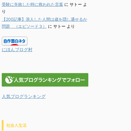
受験に失敗した時に救われた言葉
に
サトー
よ
り
【200記事】浪人した人間は歳を隠し通せるか
問題 （エピソード３）
に
サトー
より
にほんブログ村
人気ブログランキング
社会人生活