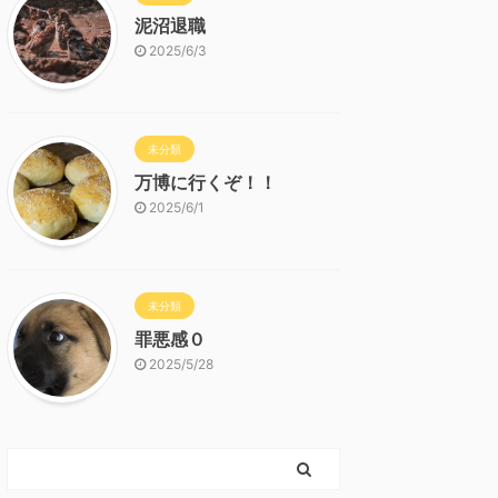
泥沼退職
2025/6/3
未分類
万博に行くぞ！！
2025/6/1
未分類
罪悪感０
2025/5/28