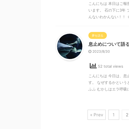
こんにちは 本日はご報
います。 石の下に3年
んないわかんない！！ くす
夢を語る
息止めについて語
2023/8/30
52 total views
こんにちは 今日は、息
す。 なぜするかという
ふふ むかしはエラ呼吸に
« Prev
1
2