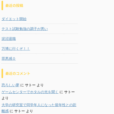
最近の投稿
ダイエット開始
テスト試験勉強の調子が悪い
泥沼退職
万博に行くぞ！！
罪悪感０
最近のコメント
恐ろしい夢
に
サトー
より
ゲームセンターでホタルの光を聞く
に
サトー
より
大学の研究室で同学年人になった留年性との距
離感
に
サトー
より