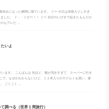
 昼休みになった瞬間に寝ています。 ぐ〜 今日は深寝入りしすぎ
ました。 ぐ・・ぐが〜！！ ぐ〜 自分のいびきで起きたもんだか
もアレだ ...
りたいよ
ざいます。 こんばんは 先ほど、喉が渇きすぎて、スーパーに行き
そこで、なぜかわからないけど、１２本入りのヤクルトを買い、家
 ごくごく ...
いて調べる（世界１周旅行）