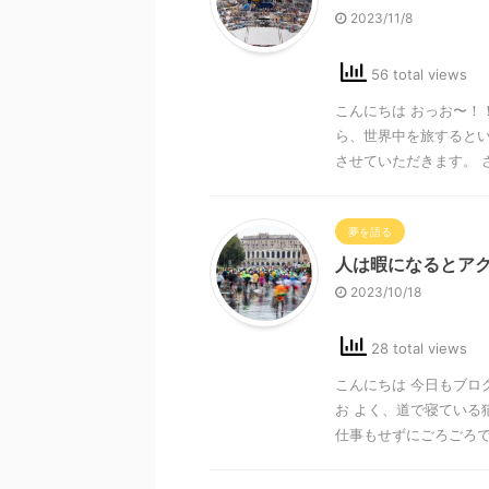
2023/11/8
56 total views
こんにちは おっお〜！
ら、世界中を旅するとい
させていただきます。 さて
夢を語る
人は暇になるとア
2023/10/18
28 total views
こんにちは 今日もブロ
お よく、道で寝ている
仕事もせずにごろごろでき