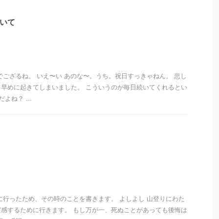
ついて
でござるね。 いえ〜い あのな〜。うち。祝日すっきゃねん。 悲し
早めに起きてしまいました。 こういうのが毎日続いてくれるとい
よね？ ...
に行ったため、その時のことを書きます。 よしよし 山登りにわた
感するために行きます。 もし万が一、死ぬことがあっても後悔は