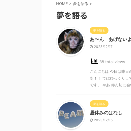
HOME
>
夢を語る
>
夢を語る
夢を語る
あ〜ん あげない
2023/12/17
38 total views
こんにちは 今日は昨日
あ！！ ではゆっくりし
です。 やあ 赤ん坊に会い
夢を語る
昼休みのはなし
2023/12/15