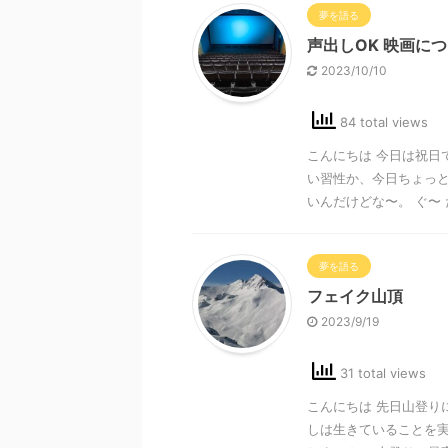
夢を語る
声出しOK 映画に
2023/10/10
84 total views
こんにちは 今日は祝日
い習性か、今日ちょっと
いんだけどな〜。 ぐ〜 だ
夢を語る
フェイク山頂
2023/9/19
31 total views
こんにちは 先日山登り
しは生きていることを実