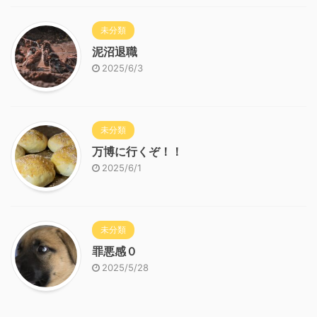
未分類
泥沼退職
2025/6/3
未分類
万博に行くぞ！！
2025/6/1
未分類
罪悪感０
2025/5/28