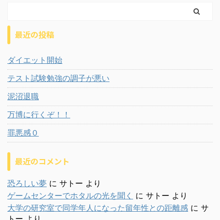
最近の投稿
ダイエット開始
テスト試験勉強の調子が悪い
泥沼退職
万博に行くぞ！！
罪悪感０
最近のコメント
恐ろしい夢
に
サトー
より
ゲームセンターでホタルの光を聞く
に
サトー
より
大学の研究室で同学年人になった留年性との距離感
に
サ
トー
より