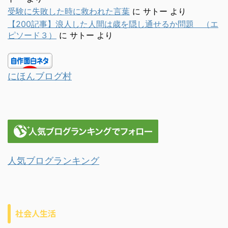
受験に失敗した時に救われた言葉
に
サトー
より
【200記事】浪人した人間は歳を隠し通せるか問題 （エ
ピソード３）
に
サトー
より
にほんブログ村
人気ブログランキング
社会人生活