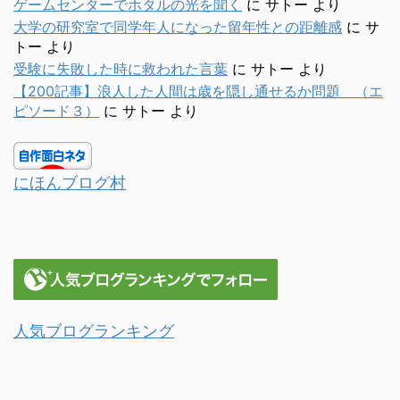
ゲームセンターでホタルの光を聞く
に
サトー
より
大学の研究室で同学年人になった留年性との距離感
に
サ
トー
より
受験に失敗した時に救われた言葉
に
サトー
より
【200記事】浪人した人間は歳を隠し通せるか問題 （エ
ピソード３）
に
サトー
より
にほんブログ村
人気ブログランキング