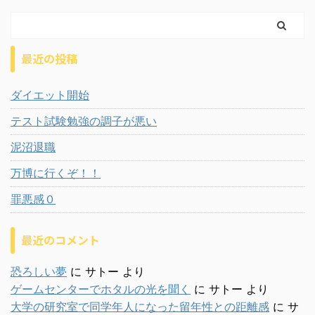
最近の投稿
ダイエット開始
テスト試験勉強の調子が悪い
泥沼退職
万博に行くぞ！！
罪悪感０
最近のコメント
恐ろしい夢
に
サトー
より
ゲームセンターでホタルの光を聞く
に
サトー
より
大学の研究室で同学年人になった留年性との距離感
に
サ