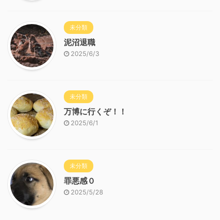
未分類
泥沼退職
2025/6/3
未分類
万博に行くぞ！！
2025/6/1
未分類
罪悪感０
2025/5/28