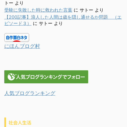
トー
より
受験に失敗した時に救われた言葉
に
サトー
より
【200記事】浪人した人間は歳を隠し通せるか問題 （エ
ピソード３）
に
サトー
より
にほんブログ村
人気ブログランキング
社会人生活